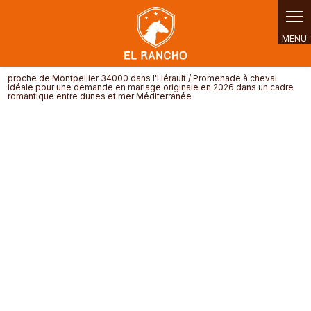
proche de Montpellier 34000 dans l'Hérault / Promenade à cheval
idéale pour une demande en mariage originale en 2026 dans un cadre
romantique entre dunes et mer Méditerranée
Promenade à cheval idéale pour
une demande en mariage originale
en 2026 dans un cadre
romantique entre dunes et mer
Méditerranée proche de
Montpellier 34000 dans l'Hérault
04 12 16 03 44