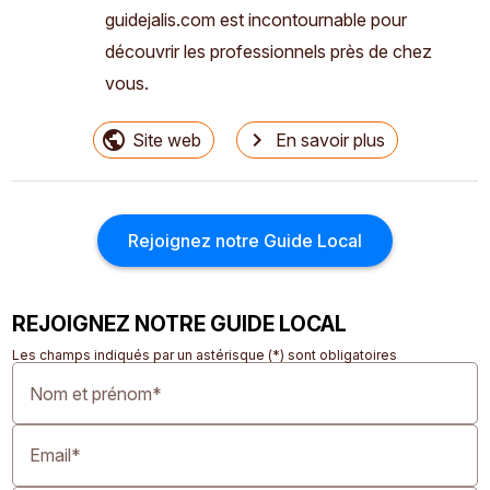
guidejalis.com est incontournable pour
découvrir les professionnels près de chez
vous.
public
navigate_next
Site web
En savoir plus
Rejoignez notre Guide Local
REJOIGNEZ NOTRE GUIDE LOCAL
Les champs indiqués par un astérisque (*) sont obligatoires
Nom et prénom*
Email*