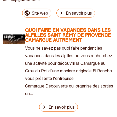
public
navigate_next
Site web
En savoir plus
quoi faire en vacances dans les
alpilles saint rémy de provence
camargue autrement
Vous ne savez pas quoi faire pendant les
vacances dans les alpilles ou vous recherchez
une activité pour découvrir la Camargue au
Grau du Roi d'une manière originale El Rancho
vous présente l'entreprise
Camargue Découverte qui organise des sorties
en...
navigate_next
En savoir plus