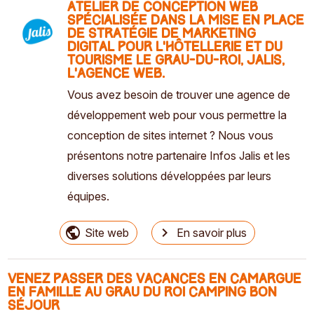
Atelier de conception web
spécialisée dans la mise en place
de stratégie de marketing
digital pour l'hôtellerie et du
tourisme LE GRAU-DU-ROI, Jalis,
l’agence web.
Vous avez besoin de trouver une agence de
développement web pour vous permettre la
conception de sites internet ? Nous vous
présentons notre partenaire Infos Jalis et les
diverses solutions développées par leurs
équipes.
public
navigate_next
Site web
En savoir plus
Venez passer des vacances en Camargue
en famille au Grau du roi Camping Bon
Séjour