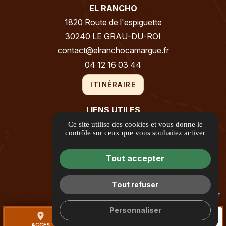
EL RANCHO
1820 Route de l'espiguette
30240 LE GRAU-DU-ROI
contact@elranchocamargue.fr
04 12 16 03 44
ITINÉRAIRE
LIENS UTILES
Guide Local
Ce site utilise des cookies et vous donne le
contrôle sur ceux que vous souhaitez activer
Informations complémentaires
Mentions légales
Tout accepter
Politique de confidentialité
Gestion des cookies
Tout refuser
Personnaliser
place
call
mail
ACCÈS
TÉL.
CONTACT